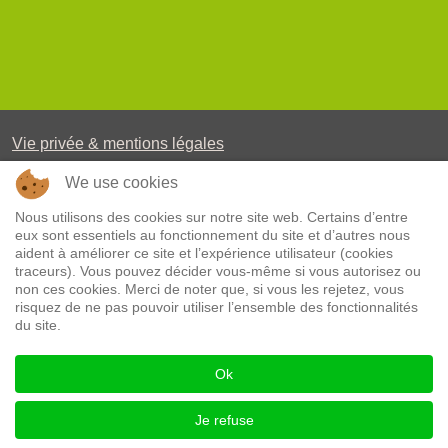
Vie privée & mentions légales
Plan du site
We use cookies
Téléchargements
Nous utilisons des cookies sur notre site web. Certains d’entre
eux sont essentiels au fonctionnement du site et d’autres nous
aident à améliorer ce site et l’expérience utilisateur (cookies
TVA: 0475 865 766
traceurs). Vous pouvez décider vous-même si vous autorisez ou
non ces cookies. Merci de noter que, si vous les rejetez, vous
Fortis 001-3626835-81
risquez de ne pas pouvoir utiliser l’ensemble des fonctionnalités
du site.
BIC GEBABEBB - IBAN BE36 0013 6268 3581
Ok
Chèques bancaires à l’ordre du Haras de Cazeau asbl
acceptés
Je refuse