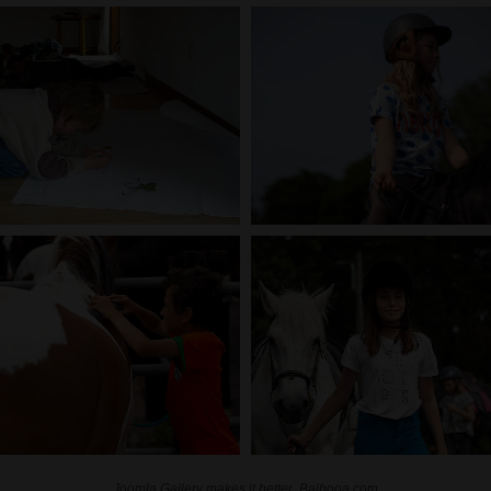
Joomla Gallery
makes it better. Balbooa.com