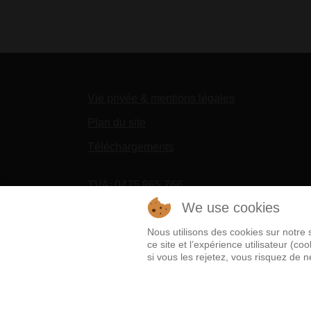
Vie privée & mentions légales
Plan du site
Téléchargements
TVA: 0475 865 766
Fortis 001-3626835-81
We use cookies
Nous utilisons des cookies sur notre 
BIC GEBABEBB - IBAN BE36 0013 6268 3
ce site et l’expérience utilisateur (
si vous les rejetez, vous risquez de n
Chèques bancaires à l’ordre du Haras de Ca