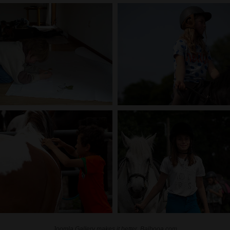
Joomla Gallery
makes it better. Balbooa.com