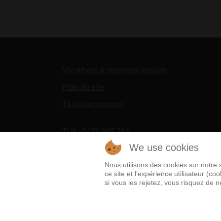
Vie privée & mentions légales
Plan du site
Téléchargements
TVA: 0475 865 766
Fortis 001-3626835-81
We use cookies
Nous utilisons des cookies sur notre 
BIC GEBABEBB - IBAN BE36 0013 6268 3
ce site et l’expérience utilisateur (
si vous les rejetez, vous risquez de n
Chèques bancaires à l’ordre du Haras de Ca