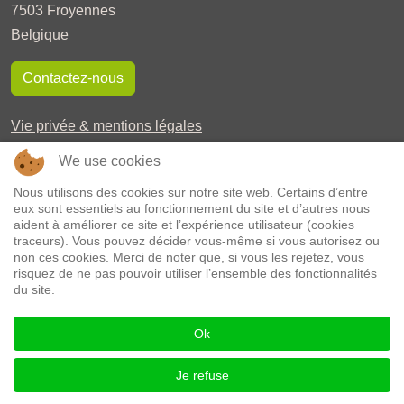
7503 Froyennes
Belgique
Contactez-nous
Vie privée & mentions légales
Plan du site
We use cookies
Téléchargements
Nous utilisons des cookies sur notre site web. Certains d’entre
eux sont essentiels au fonctionnement du site et d’autres nous
aident à améliorer ce site et l’expérience utilisateur (cookies
TVA: 0475 865 766
traceurs). Vous pouvez décider vous-même si vous autorisez ou
non ces cookies. Merci de noter que, si vous les rejetez, vous
Fortis 001-3626835-81
risquez de ne pas pouvoir utiliser l’ensemble des fonctionnalités
du site.
BIC GEBABEBB - IBAN BE36 0013 6268 3581
Ok
Chèques bancaires à l’ordre du Haras de Cazeau asbl
acceptés
Je refuse