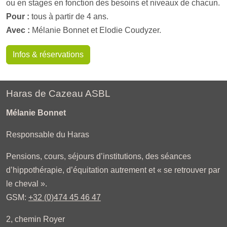
ou en stages en fonction des besoins et niveaux de chacun.
Pour :
tous à partir de 4 ans.
Avec :
Mélanie Bonnet et Elodie Coudyzer.
Infos & réservations
Haras de Cazeau ASBL
Mélanie Bonnet
Responsable du Haras
Pensions, cours, séjours d’institutions, des séances
d’hippothérapie, d’équitation autrement et « se retrouver par
le cheval ».
GSM:
+32 (0)474 45 46 47
2, chemin Royer