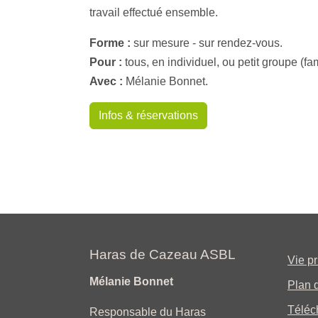
travail effectué ensemble.
Forme :
sur mesure - sur rendez-vous.
Pour :
tous, en individuel, ou petit groupe (fam
Avec :
Mélanie Bonnet.
Infos & réservations
Haras de Cazeau ASBL
Vie p
Mélanie Bonnet
Plan d
Téléc
Responsable du Haras