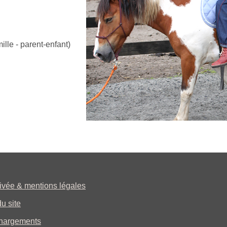
ille - parent-enfant)
rivée & mentions légales
u site
hargements